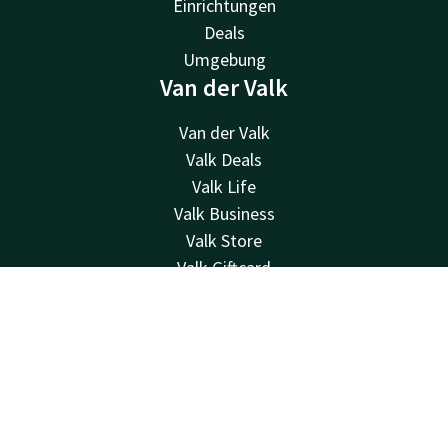
Einrichtungen
Deals
Umgebung
Van der Valk
Van der Valk
Valk Deals
Valk Life
Valk Business
Valk Store
Valk Giftcard
Andere Hotels
Kontakt
Account
DE
Kontakt
Jetzt buchen
24 Std. erreichbar, lokaler Tarif
+32 3 663 05 09
Per E-Mail erreichbar
receptie@dennenhof.valk.com