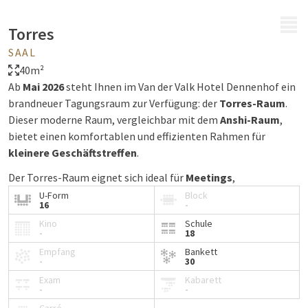
MENÜ
Torres
SAAL
40m²
Ab
Mai 2026
steht Ihnen im Van der Valk Hotel Dennenhof ein
brandneuer Tagungsraum zur Verfügung: der
Torres-Raum
.
Dieser moderne Raum, vergleichbar mit dem
Anshi-Raum
,
bietet einen komfortablen und effizienten Rahmen für
kleinere Geschäftstreffen
.
Der Torres-Raum eignet sich ideal für
Meetings
,
Brainstorming-Sessions
,
Breakout-Sessions
,
Coachings
U-Form
Block
16
-
und
Teambesprechungen
.
Kino
Schule
Wie unsere anderen Tagungsräume ist auch dieser mit
-
18
moderner Technik ausgestattet und bietet eine ruhige,
Empfang
Bankett
professionelle Atmosphäre für jede Art von Meeting.
-
30
Exam
Kabarett
Mit dem Torres-Raum erweitern wir unser Tagungsangebot
-
-
und können Ihnen so noch mehr Flexibilität und