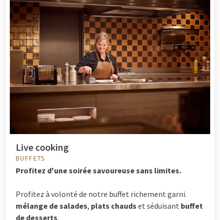
Live cooking
BUFFETS
Profitez d'une soirée savoureuse sans limites.
Profitez à volonté de notre buffet richement garni.
mélange de salades
,
plats chauds
et séduisant
buffet
de desserts
.