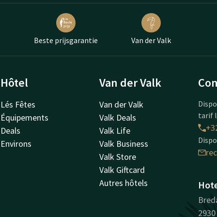
Beste prijsgarantie
Van der Valk
Hôtel
Van der Valk
Con
Lés Fêtes
Van der Valk
Dispo
tarif 
Équipements
Valk Deals
+32
Deals
Valk Life
Dispo
Environs
Valk Business
re
Valk Store
Valk Giftcard
Autres hôtels
Hot
Bred
2930