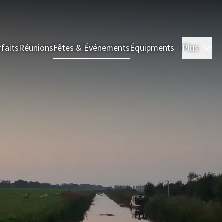
rfaits
Réunions
Fêtes & Événements
Équipments
Plus
Ch