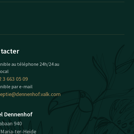
tacter
nible au téléphone 24h/24 au
local
 3 663 05 09
nible par e-mail
ceptie@dennenhof.valk.com
el Dennenhof
abaan 940
 Maria-ter-Heide