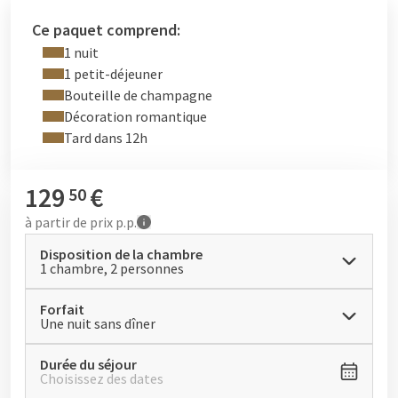
* Bouteille de champagne en chambre
* Décoration romantique
Ce paquet comprend:
* Départ tardif jusqu'à midi
1 nuit
* Possibilité de réserver la formule avec dîner
1 petit-déjeuner
Bouteille de champagne
Faites de votre séjour une expérience romantique inoubliable
Décoration romantique
à l'Hôtel Dennenhof.
Tard dans 12h
129
€
50
à partir de
prix p.p.
Disposition de la chambre
1 chambre, 2 personnes
Forfait
Une nuit sans dîner
Durée du séjour
Choisissez des dates