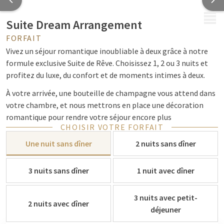
MENU
Suite Dream Arrangement
FORFAIT
Vivez un séjour romantique inoubliable à deux grâce à notre
formule exclusive Suite de Rêve. Choisissez 1, 2 ou 3 nuits et
profitez du luxe, du confort et de moments intimes à deux.
À votre arrivée, une bouteille de champagne vous attend dans
votre chambre, et nous mettrons en place une décoration
romantique pour rendre votre séjour encore plus
CHOISIR VOTRE FORFAIT
exceptionnel. Après une nuit de sommeil réparatrice,
savourez un copieux petit-déjeuner chaque matin et, grâce au
Une nuit sans dîner
2 nuits sans dîner
départ tardif jusqu'à midi, prolongez votre détente.
3 nuits sans dîner
1 nuit avec dîner
Cette formule peut être réservée avec ou sans dîner, selon vos
envies.
3 nuits avec petit-
* 1, 2 ou 3 nuits dans la suite de votre choix
2 nuits avec dîner
déjeuner
* Petit-déjeuner buffet copieux