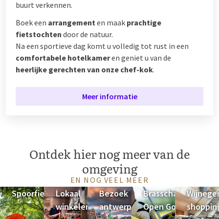
buurt verkennen.
Boek een
arrangement
en maak
prachtige
fietstochten
door de natuur.
Na een sportieve dag komt u volledig tot rust in een
comfortabele hotelkamer
en geniet u van de
heerlijke gerechten van onze chef-kok
.
Meer informatie
Ontdek hier nog meer van de
omgeving
EN NOG VEEL MEER
Spoorfietsen
Lokaal
Bezoek
Brasschaat
Wijneg
winkelen
antwerpen
Open Golf
shoppin