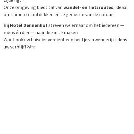
zijde ligt.
Onze omgeving biedt tal van
wandel- en fietsroutes
, ideaal
om samen te ontdekken en te genieten van de natuur.
Bij
Hotel Dennenhof
streven we ernaar om het iedereen —
mens én dier — naar de zin te maken.
Want ook uw huisdier verdient een beetje verwennerij tijdens
uw verblijf! 🐶✨