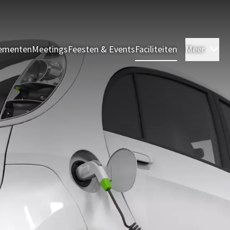
ementen
Meetings
Feesten & Events
Faciliteiten
Meer
Ka