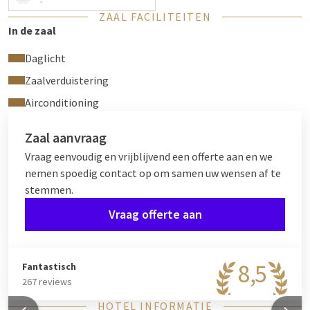
-
ZAAL FACILITEITEN
De combinatie Sequoia + Kruger kan verder worden uitgebreid
In de zaal
met de
Anshi-zaal
, waardoor drie zalen samen één groot
eventdomein vormen:
Daglicht
Zaalverduistering
Sequoia + Kruger + Anshi
→ een perfecte keuze voor
grote conferenties, events met meerdere parallelle
Airconditioning
sessies, cateringzones, breakouts of plenair gedeelte.
Zaal aanvraag
Vraag eenvoudig en vrijblijvend een offerte aan en we
Dakterras bij Sequoia
nemen spoedig contact op om samen uw wensen af te
Naast de Sequoia-zaal bevindt zich een
dakterras
, dat op
stemmen.
aanvraag kan worden gebruikt.
Vraag offerte aan
8,5
Fantastisch
267 reviews
HOTEL INFORMATIE