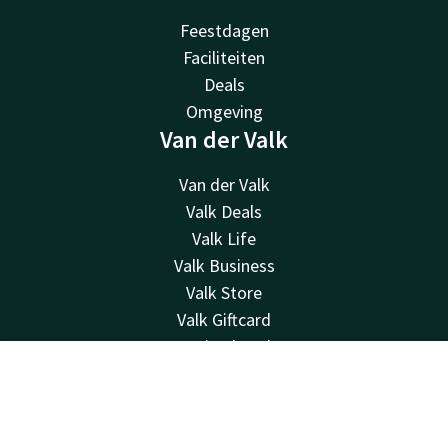
Feestdagen
Faciliteiten
Deals
Omgeving
Van der Valk
Van der Valk
Valk Deals
Valk Life
Valk Business
Valk Store
Valk Giftcard
Overige hotels
Contact
Contact
Account
NL
24u bereikbaar - lokaal tarief
Boek nu
+32 3 663 05 09