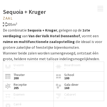
MENU
Sequoia + Kruger
ZAAL
205m²
De combinatie
Sequoia + Kruger
, gelegen op de
1ste
verdieping
van
Van der Valk Hotel Dennenhof
, vormt een
ruime en multifunctionele zaalopstelling
die ideaal is voor
grotere zakelijke of feestelijke bijeenkomsten.
Wanneer beide zalen worden samengevoegd, ontstaat één
grote, heldere ruimte met talloze indelingsmogelijkheden.
U-vorm
Boardroom
Deze combinatie is bijzonder geschikt voor
seminaries
,
-
-
opleidingen
,
presentaties
,
netwerkevents
,
recepties
en
Theater
School
200
100
dinners
. Dankzij de professionele sfeer en flexibele opstelling
kan de zaal volledig worden afgestemd op de behoeften van
Receptie
Gala diner
205
160
uw evenement.
Examen
Cabaret
-
-
Carré
Uitbreidbaar met Anshi